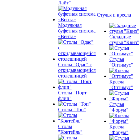
Лайт"
Стулья и кресла
Модульная
буфетная система
«Вента»
Складные
стулья "Квиз"
Стулья
Столы "Одас" с
"Оптимус"
откидывающейся
столешницей
Кресла
"Оптимус"
Столы "Порт
флип"
Стулья
Столы "Топ"
"Форум"
Столы
Кресла
"Коктейль"
"Форум"