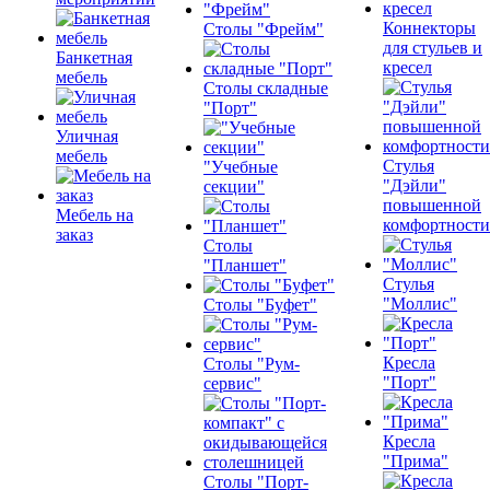
Коннекторы
Столы "Фрейм"
для стульев и
Банкетная
кресел
мебель
Столы складные
"Порт"
Уличная
мебель
Стулья
"Учебные
"Дэйли"
секции"
повышенной
Мебель на
комфортности
заказ
Столы
"Планшет"
Стулья
"Моллис"
Столы "Буфет"
Кресла
Столы "Рум-
"Порт"
сервис"
Кресла
"Прима"
Столы "Порт-