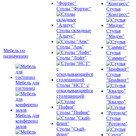
Столы "Фортис"
Стулья
"Конгресс"
Столы складные
Стулья
"Альтус"
"Мидэн"
Столы "Арк"
Мебель по
Стулья
назначению
Столы "Лофт"
"Саммит"
Стулья
"Брифинг"
Мебель для
Столы "НСТ" с
гостиниц
откидывающейся
столешницей
Стулья
"Квадро"
Столы "Пифия"
Мебель для
Стулья
конференц
"Ротонда"
залов
Столы "Скай-
флип"