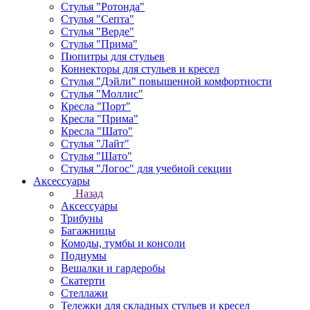
Стулья "Ротонда"
Стулья "Септа"
Стулья "Верде"
Стулья "Прима"
Пюпитры для стульев
Коннекторы для стульев и кресел
Стулья "Дэйли" повышенной комфортности
Стулья "Моллис"
Кресла "Порт"
Кресла "Прима"
Кресла "Шато"
Стулья "Лайт"
Стулья "Шато"
Стулья "Логос" для учебной секции
Аксессуары
Назад
Аксессуары
Трибуны
Багажницы
Комоды, тумбы и консоли
Подиумы
Вешалки и гардеробы
Скатерти
Стеллажи
Тележки для складных стульев и кресел