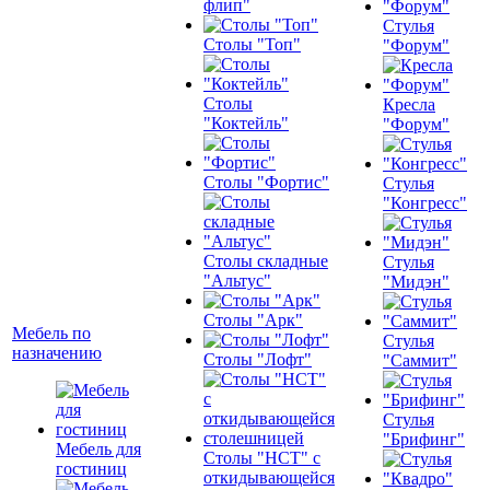
флип"
Стулья
Столы "Топ"
"Форум"
Столы
Кресла
"Коктейль"
"Форум"
Столы "Фортис"
Стулья
"Конгресс"
Столы складные
Стулья
"Альтус"
"Мидэн"
Столы "Арк"
Мебель по
Стулья
назначению
Столы "Лофт"
"Саммит"
Стулья
"Брифинг"
Мебель для
Столы "НСТ" с
гостиниц
откидывающейся