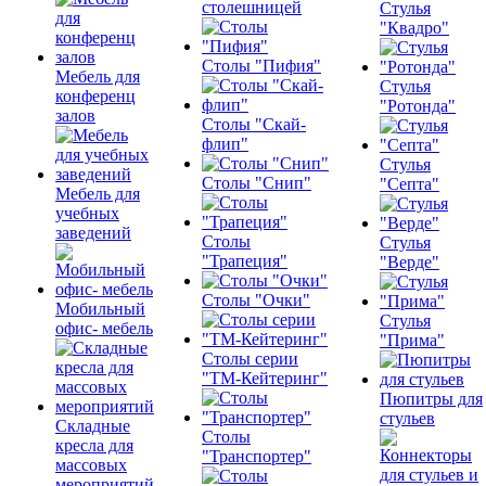
столешницей
Стулья
"Квадро"
Столы "Пифия"
Мебель для
Стулья
конференц
"Ротонда"
залов
Столы "Скай-
флип"
Стулья
Столы "Снип"
"Септа"
Мебель для
учебных
заведений
Столы
Стулья
"Трапеция"
"Верде"
Столы "Очки"
Мобильный
Стулья
офис- мебель
"Прима"
Столы серии
"ТМ-Кейтеринг"
Пюпитры для
стульев
Складные
Столы
кресла для
"Транспортер"
массовых
мероприятий