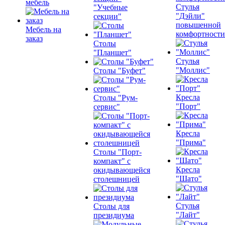
мебель
Стулья
"Учебные
"Дэйли"
секции"
повышенной
Мебель на
комфортности
заказ
Столы
"Планшет"
Стулья
"Моллис"
Столы "Буфет"
Кресла
Столы "Рум-
"Порт"
сервис"
Кресла
"Прима"
Столы "Порт-
компакт" с
Кресла
окидывающейся
"Шато"
столешницей
Стулья
Столы для
"Лайт"
президиума