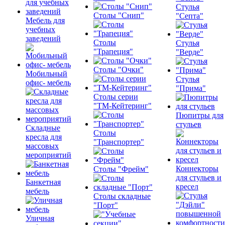
Стулья
Столы "Снип"
"Септа"
Мебель для
учебных
заведений
Столы
Стулья
"Трапеция"
"Верде"
Столы "Очки"
Мобильный
Стулья
офис- мебель
"Прима"
Столы серии
"ТМ-Кейтеринг"
Пюпитры для
стульев
Складные
Столы
кресла для
"Транспортер"
массовых
мероприятий
Коннекторы
Столы "Фрейм"
для стульев и
Банкетная
кресел
мебель
Столы складные
"Порт"
Уличная