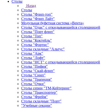
Столы
Назад
Столы
Столы "Флип-топ"
Столы "Флип Лайт"
Модульная буфетная система «Вента»
Столы "Одас" с откидывающейся столешницей
Столы "Порт флип"
Столы "Топ"
Столы "Коктейль"
Столы "Фортис"
Столы складные "Альтус"
Столы "Арк"
Столы "Лофт"
Столы "НСТ" с откидывающейся столешницей
Столы "Пифия"
Столы "Скай-флип"
Столы "Снип"
Столы "Трапеция"
Столы "Очки"
Столы серии "ТМ-Кейтеринг"
Столы "Транспортер"
Столы "Фрейм"
Столы складные "Порт"
"Учебные секции"