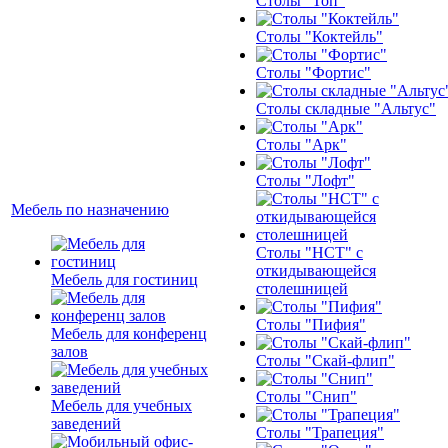
Столы "Топ"
Столы "Коктейль"
Столы "Фортис"
Столы складные "Альтус"
Столы "Арк"
Столы "Лофт"
Мебель по назначению
Столы "НСТ" с
откидывающейся
Мебель для гостиниц
столешницей
Столы "Пифия"
Мебель для конференц
залов
Столы "Скай-флип"
Столы "Снип"
Мебель для учебных
заведений
Столы "Трапеция"