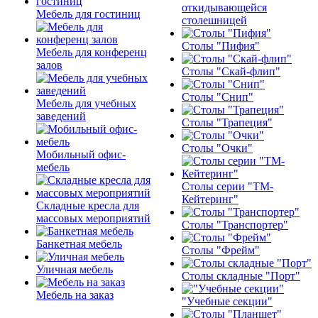
откидывающейся
Мебель для гостиниц
столешницей
Столы "Пифия"
Мебель для конференц
залов
Столы "Скай-флип"
Столы "Снип"
Мебель для учебных
заведений
Столы "Трапеция"
Столы "Очки"
Мобильный офис-
мебель
Столы серии "ТМ-
Кейтеринг"
Складные кресла для
массовых мероприятий
Столы "Транспортер"
Банкетная мебель
Столы "Фрейм"
Уличная мебель
Столы складные "Порт"
Мебель на заказ
"Учебные секции"