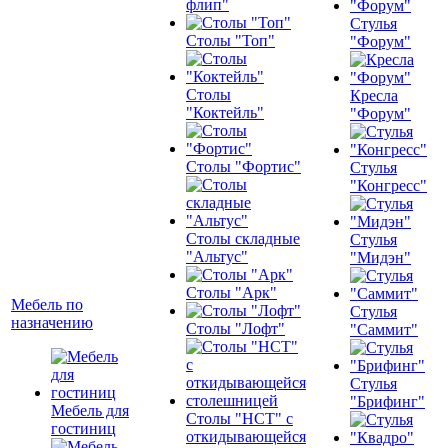
флип"
Стулья
Столы "Топ"
"Форум"
Столы
Кресла
"Коктейль"
"Форум"
Столы "Фортис"
Стулья
"Конгресс"
Столы складные
Стулья
"Альтус"
"Мидэн"
Столы "Арк"
Мебель по
Стулья
назначению
Столы "Лофт"
"Саммит"
Стулья
"Брифинг"
Мебель для
Столы "НСТ" с
гостиниц
откидывающейся