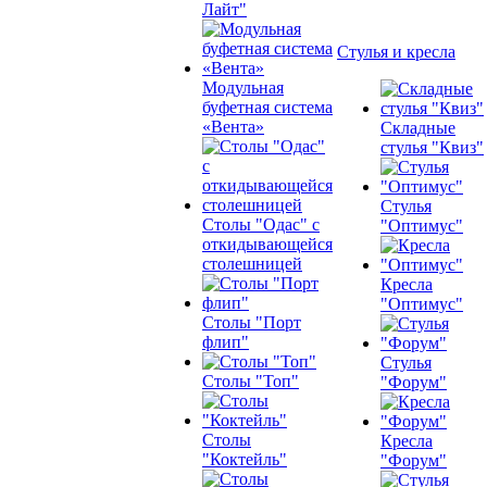
Лайт"
Стулья и кресла
Модульная
буфетная система
«Вента»
Складные
стулья "Квиз"
Стулья
Столы "Одас" с
"Оптимус"
откидывающейся
столешницей
Кресла
"Оптимус"
Столы "Порт
флип"
Стулья
Столы "Топ"
"Форум"
Столы
Кресла
"Коктейль"
"Форум"