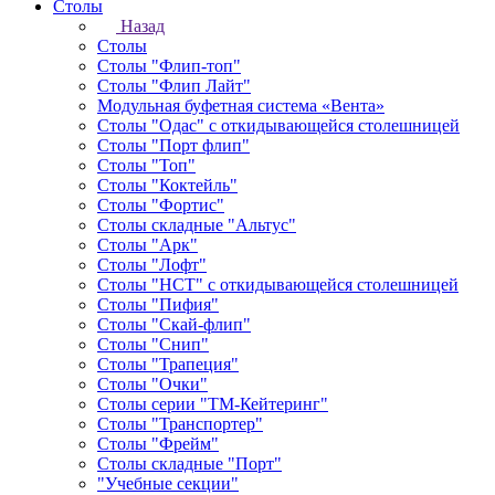
Столы
Назад
Столы
Столы "Флип-топ"
Столы "Флип Лайт"
Модульная буфетная система «Вента»
Столы "Одас" с откидывающейся столешницей
Столы "Порт флип"
Столы "Топ"
Столы "Коктейль"
Столы "Фортис"
Столы складные "Альтус"
Столы "Арк"
Столы "Лофт"
Столы "НСТ" с откидывающейся столешницей
Столы "Пифия"
Столы "Скай-флип"
Столы "Снип"
Столы "Трапеция"
Столы "Очки"
Столы серии "ТМ-Кейтеринг"
Столы "Транспортер"
Столы "Фрейм"
Столы складные "Порт"
"Учебные секции"