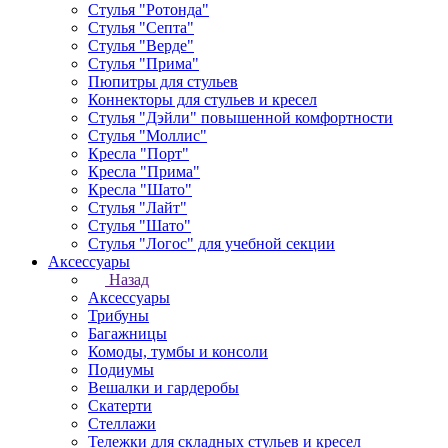
Стулья "Ротонда"
Стулья "Септа"
Стулья "Верде"
Стулья "Прима"
Пюпитры для стульев
Коннекторы для стульев и кресел
Стулья "Дэйли" повышенной комфортности
Стулья "Моллис"
Кресла "Порт"
Кресла "Прима"
Кресла "Шато"
Стулья "Лайт"
Стулья "Шато"
Стулья "Логос" для учебной секции
Аксессуары
Назад
Аксессуары
Трибуны
Багажницы
Комоды, тумбы и консоли
Подиумы
Вешалки и гардеробы
Скатерти
Стеллажи
Тележки для складных стульев и кресел