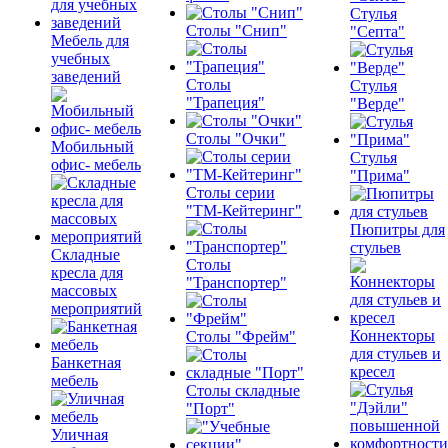
Стулья
Столы "Снип"
"Септа"
Мебель для
учебных
заведений
Столы
Стулья
"Трапеция"
"Верде"
Столы "Очки"
Мобильный
Стулья
офис- мебель
"Прима"
Столы серии
"ТМ-Кейтеринг"
Пюпитры для
стульев
Складные
Столы
кресла для
"Транспортер"
массовых
мероприятий
Коннекторы
Столы "Фрейм"
для стульев и
Банкетная
кресел
мебель
Столы складные
"Порт"
Уличная