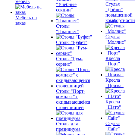
мебель
Стулья
"Учебные
"Дэйли"
секции"
повышенной
Мебель на
комфортности
заказ
Столы
"Планшет"
Стулья
"Моллис"
Столы "Буфет"
Кресла
Столы "Рум-
"Порт"
сервис"
Кресла
"Прима"
Столы "Порт-
компакт" с
Кресла
окидывающейся
"Шато"
столешницей
Стулья
Столы для
"Лайт"
президиума