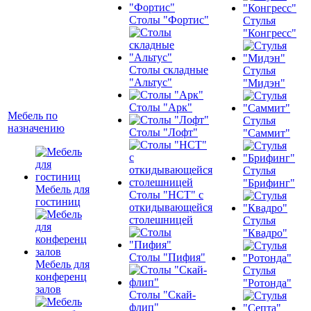
Столы "Фортис"
Стулья
"Конгресс"
Столы складные
Стулья
"Альтус"
"Мидэн"
Столы "Арк"
Мебель по
Стулья
назначению
Столы "Лофт"
"Саммит"
Стулья
"Брифинг"
Мебель для
Столы "НСТ" с
гостиниц
откидывающейся
столешницей
Стулья
"Квадро"
Столы "Пифия"
Мебель для
Стулья
конференц
"Ротонда"
залов
Столы "Скай-
флип"