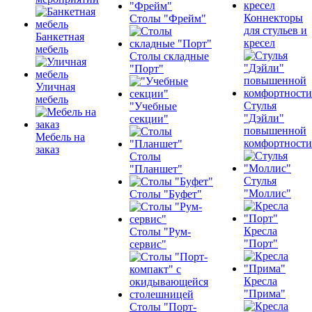
Коннекторы
Столы "Фрейм"
для стульев и
Банкетная
кресел
мебель
Столы складные
"Порт"
Уличная
мебель
Стулья
"Учебные
"Дэйли"
секции"
повышенной
Мебель на
комфортности
заказ
Столы
"Планшет"
Стулья
"Моллис"
Столы "Буфет"
Кресла
Столы "Рум-
"Порт"
сервис"
Кресла
"Прима"
Столы "Порт-