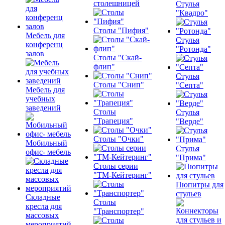
столешницей
Стулья
"Квадро"
Столы "Пифия"
Мебель для
Стулья
конференц
"Ротонда"
залов
Столы "Скай-
флип"
Стулья
Столы "Снип"
"Септа"
Мебель для
учебных
заведений
Столы
Стулья
"Трапеция"
"Верде"
Столы "Очки"
Мобильный
Стулья
офис- мебель
"Прима"
Столы серии
"ТМ-Кейтеринг"
Пюпитры для
стульев
Складные
Столы
кресла для
"Транспортер"
массовых
мероприятий