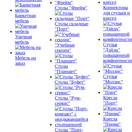
Коннекторы
Столы "Фрейм"
для стульев и
Банкетная
кресел
мебель
Столы складные
"Порт"
Уличная
мебель
Стулья
"Учебные
"Дэйли"
секции"
повышенной
Мебель на
комфортности
заказ
Столы
"Планшет"
Стулья
"Моллис"
Столы "Буфет"
Кресла
Столы "Рум-
"Порт"
сервис"
Кресла
"Прима"
Столы "Порт-