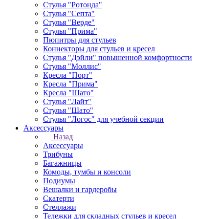
Стулья "Ротонда"
Стулья "Септа"
Стулья "Верде"
Стулья "Прима"
Пюпитры для стульев
Коннекторы для стульев и кресел
Стулья "Дэйли" повышенной комфортности
Стулья "Моллис"
Кресла "Порт"
Кресла "Прима"
Кресла "Шато"
Стулья "Лайт"
Стулья "Шато"
Стулья "Логос" для учебной секции
Аксессуары
Назад
Аксессуары
Трибуны
Багажницы
Комоды, тумбы и консоли
Подиумы
Вешалки и гардеробы
Скатерти
Стеллажи
Тележки для складных стульев и кресел