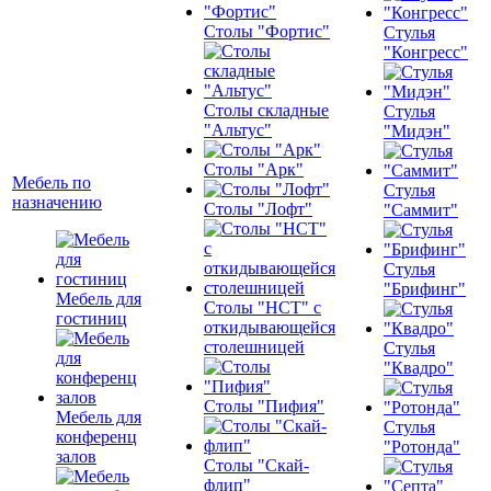
Столы "Фортис"
Стулья
"Конгресс"
Столы складные
Стулья
"Альтус"
"Мидэн"
Столы "Арк"
Мебель по
Стулья
назначению
Столы "Лофт"
"Саммит"
Стулья
"Брифинг"
Мебель для
Столы "НСТ" с
гостиниц
откидывающейся
столешницей
Стулья
"Квадро"
Столы "Пифия"
Мебель для
Стулья
конференц
"Ротонда"
залов
Столы "Скай-
флип"