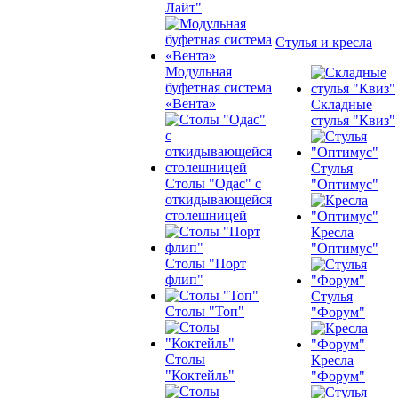
Лайт"
Стулья и кресла
Модульная
буфетная система
«Вента»
Складные
стулья "Квиз"
Стулья
Столы "Одас" с
"Оптимус"
откидывающейся
столешницей
Кресла
"Оптимус"
Столы "Порт
флип"
Стулья
Столы "Топ"
"Форум"
Столы
Кресла
"Коктейль"
"Форум"