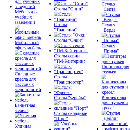
Стулья
Столы "Снип"
"Септа"
Мебель для
учебных
заведений
Столы
Стулья
"Трапеция"
"Верде"
Столы "Очки"
Мобильный
Стулья
офис- мебель
"Прима"
Столы серии
"ТМ-Кейтеринг"
Пюпитры для
стульев
Складные
Столы
кресла для
"Транспортер"
массовых
мероприятий
Коннекторы
Столы "Фрейм"
для стульев и
Банкетная
кресел
мебель
Столы складные
"Порт"
Уличная