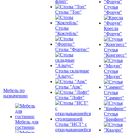
флип"
Стулья
Столы "Топ"
"Форум"
Столы
Кресла
"Коктейль"
"Форум"
Столы "Фортис"
Стулья
"Конгресс"
Столы складные
Стулья
"Альтус"
"Мидэн"
Столы "Арк"
Мебель по
Стулья
назначению
Столы "Лофт"
"Саммит"
Стулья
"Брифинг"
Мебель для
Столы "НСТ" с
гостиниц
откидывающейся