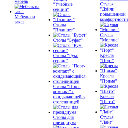
мебель
Стулья
"Учебные
"Дэйли"
секции"
повышенной
Мебель на
комфортности
заказ
Столы
"Планшет"
Стулья
"Моллис"
Столы "Буфет"
Кресла
Столы "Рум-
"Порт"
сервис"
Кресла
"Прима"
Столы "Порт-
компакт" с
Кресла
окидывающейся
"Шато"
столешницей
Стулья
Столы для
"Лайт"
президиума