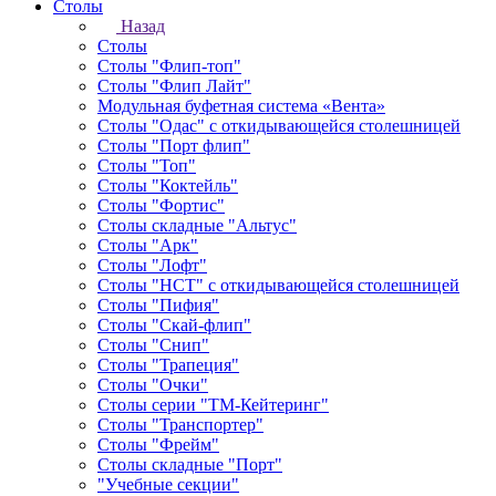
Столы
Назад
Столы
Столы "Флип-топ"
Столы "Флип Лайт"
Модульная буфетная система «Вента»
Столы "Одас" с откидывающейся столешницей
Столы "Порт флип"
Столы "Топ"
Столы "Коктейль"
Столы "Фортис"
Столы складные "Альтус"
Столы "Арк"
Столы "Лофт"
Столы "НСТ" с откидывающейся столешницей
Столы "Пифия"
Столы "Скай-флип"
Столы "Снип"
Столы "Трапеция"
Столы "Очки"
Столы серии "ТМ-Кейтеринг"
Столы "Транспортер"
Столы "Фрейм"
Столы складные "Порт"
"Учебные секции"