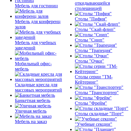
откидывающейся
Мебель для гостиниц
столешницей
Столы "Пифия"
Мебель для конференц
залов
Столы "Скай-флип"
Столы "Снип"
Мебель для учебных
заведений
Столы "Трапеция"
Столы "Очки"
Мобильный офис-
мебель
Столы серии "ТМ-
Кейтеринг"
Складные кресла для
массовых мероприятий
Столы "Транспортер"
Банкетная мебель
Столы "Фрейм"
Уличная мебель
Столы складные "Порт"
Мебель на заказ
"Учебные секции"