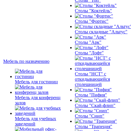
Столы "Топ"
Столы "Коктейль"
Столы "Фортис"
Столы складные "Альтус"
Столы "Арк"
Столы "Лофт"
Мебель по назначению
Столы "НСТ" с
откидывающейся
Мебель для гостиниц
столешницей
Столы "Пифия"
Мебель для конференц
залов
Столы "Скай-флип"
Столы "Снип"
Мебель для учебных
заведений
Столы "Трапеция"