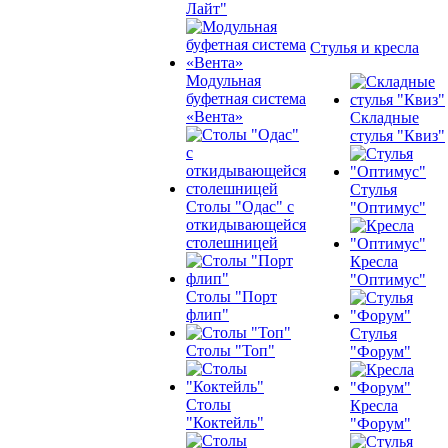
Лайт"
Стулья и кресла
Модульная
буфетная система
«Вента»
Складные
стулья "Квиз"
Стулья
Столы "Одас" с
"Оптимус"
откидывающейся
столешницей
Кресла
"Оптимус"
Столы "Порт
флип"
Стулья
Столы "Топ"
"Форум"
Столы
Кресла
"Коктейль"
"Форум"