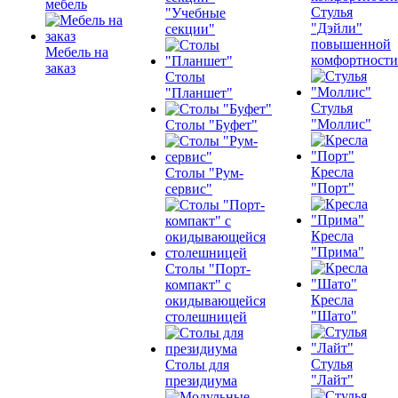
мебель
Стулья
"Учебные
"Дэйли"
секции"
повышенной
Мебель на
комфортности
заказ
Столы
"Планшет"
Стулья
"Моллис"
Столы "Буфет"
Кресла
Столы "Рум-
"Порт"
сервис"
Кресла
"Прима"
Столы "Порт-
компакт" с
Кресла
окидывающейся
"Шато"
столешницей
Стулья
Столы для
"Лайт"
президиума