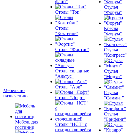
флип"
Стулья
Столы "Топ"
"Форум"
Столы
Кресла
"Коктейль"
"Форум"
Столы "Фортис"
Стулья
"Конгресс"
Столы складные
Стулья
"Альтус"
"Мидэн"
Столы "Арк"
Мебель по
Стулья
назначению
Столы "Лофт"
"Саммит"
Стулья
"Брифинг"
Мебель для
Столы "НСТ" с
гостиниц
откидывающейся