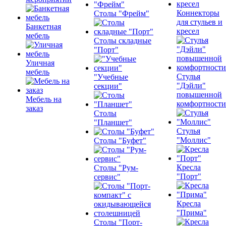
Коннекторы
Столы "Фрейм"
для стульев и
Банкетная
кресел
мебель
Столы складные
"Порт"
Уличная
мебель
Стулья
"Учебные
"Дэйли"
секции"
повышенной
Мебель на
комфортности
заказ
Столы
"Планшет"
Стулья
"Моллис"
Столы "Буфет"
Кресла
Столы "Рум-
"Порт"
сервис"
Кресла
"Прима"
Столы "Порт-