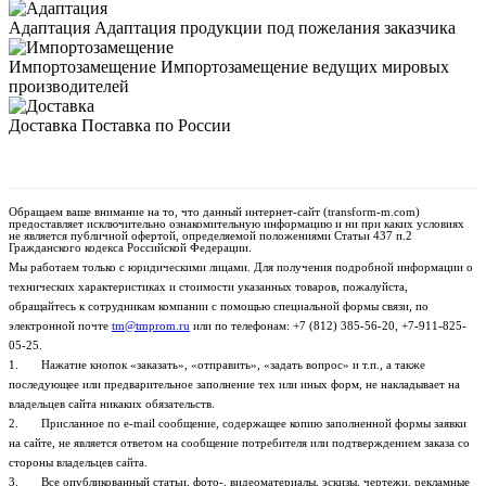
Адаптация
Адаптация продукции под пожелания заказчика
Импортозамещение
Импортозамещение ведущих мировых
производителей
Доставка
Поставка по России
Обращаем ваше внимание на то, что данный интернет-сайт (transform-m.com)
предоставляет исключительно ознакомительную информацию и ни при каких условиях
не является публичной офертой, определяемой положениями Статьи 437 п.2
Гражданского кодекса Российской Федерации.
Мы работаем только с юридическими лицами. Для получения подробной информации о
технических характеристиках и стоимости указанных товаров, пожалуйста,
обращайтесь к сотрудникам компании с помощью специальной
формы связи
, по
электронной почте
tm@tmprom.ru
или по телефонам:
+7
(812) 385-56-20,
+7-911-825-
05-25
.
1. Нажатие кнопок «заказать», «отправить», «задать вопрос» и т.п., а также
последующее или предварительное заполнение тех или иных форм, не накладывает на
владельцев сайта никаких обязательств.
2. Присланное по e-mail сообщение, содержащее копию заполненной формы заявки
на сайте, не является ответом на сообщение потребителя или подтверждением заказа со
стороны владельцев сайта.
3. Все опубликованный статьи, фото-, видеоматериалы, эскизы, чертежи, рекламные