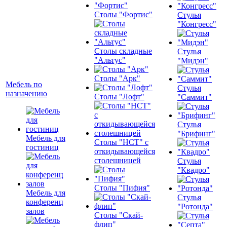
Столы "Фортис"
Стулья
"Конгресс"
Столы складные
Стулья
"Альтус"
"Мидэн"
Столы "Арк"
Мебель по
Стулья
назначению
Столы "Лофт"
"Саммит"
Стулья
"Брифинг"
Мебель для
Столы "НСТ" с
гостиниц
откидывающейся
столешницей
Стулья
"Квадро"
Столы "Пифия"
Мебель для
Стулья
конференц
"Ротонда"
залов
Столы "Скай-
флип"