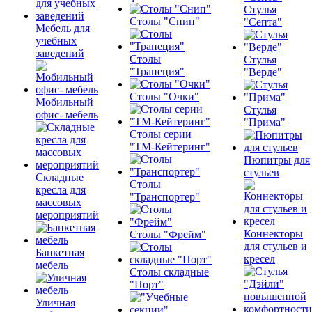
Стулья
Столы "Снип"
"Септа"
Мебель для
учебных
заведений
Столы
Стулья
"Трапеция"
"Верде"
Столы "Очки"
Мобильный
Стулья
офис- мебель
"Прима"
Столы серии
"ТМ-Кейтеринг"
Пюпитры для
стульев
Складные
Столы
кресла для
"Транспортер"
массовых
мероприятий
Коннекторы
Столы "Фрейм"
для стульев и
Банкетная
кресел
мебель
Столы складные
"Порт"
Уличная