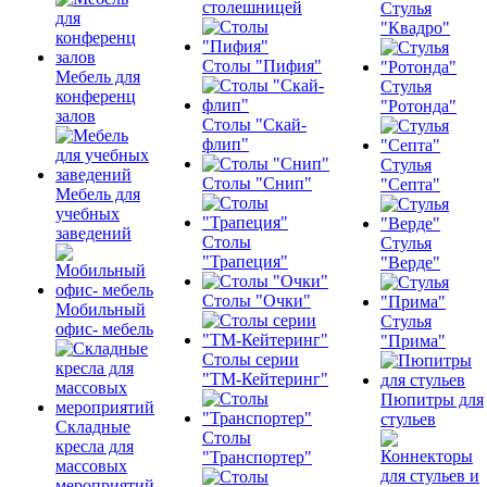
столешницей
Стулья
"Квадро"
Столы "Пифия"
Мебель для
Стулья
конференц
"Ротонда"
залов
Столы "Скай-
флип"
Стулья
Столы "Снип"
"Септа"
Мебель для
учебных
заведений
Столы
Стулья
"Трапеция"
"Верде"
Столы "Очки"
Мобильный
Стулья
офис- мебель
"Прима"
Столы серии
"ТМ-Кейтеринг"
Пюпитры для
стульев
Складные
Столы
кресла для
"Транспортер"
массовых
мероприятий