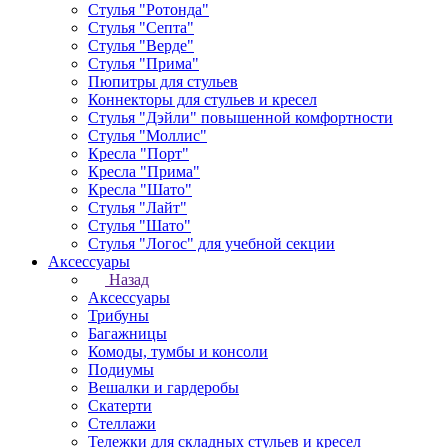
Стулья "Ротонда"
Стулья "Септа"
Стулья "Верде"
Стулья "Прима"
Пюпитры для стульев
Коннекторы для стульев и кресел
Стулья "Дэйли" повышенной комфортности
Стулья "Моллис"
Кресла "Порт"
Кресла "Прима"
Кресла "Шато"
Стулья "Лайт"
Стулья "Шато"
Стулья "Логос" для учебной секции
Аксессуары
Назад
Аксессуары
Трибуны
Багажницы
Комоды, тумбы и консоли
Подиумы
Вешалки и гардеробы
Скатерти
Стеллажи
Тележки для складных стульев и кресел