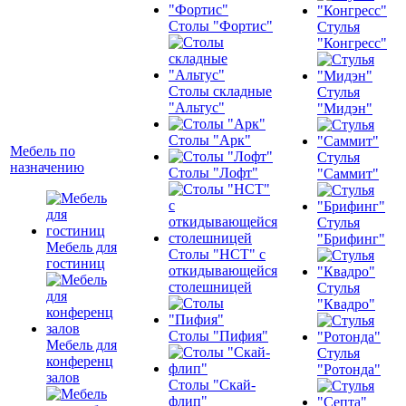
Столы "Фортис"
Стулья
"Конгресс"
Столы складные
Стулья
"Альтус"
"Мидэн"
Столы "Арк"
Мебель по
Стулья
назначению
Столы "Лофт"
"Саммит"
Стулья
"Брифинг"
Мебель для
Столы "НСТ" с
гостиниц
откидывающейся
столешницей
Стулья
"Квадро"
Столы "Пифия"
Мебель для
Стулья
конференц
"Ротонда"
залов
Столы "Скай-
флип"