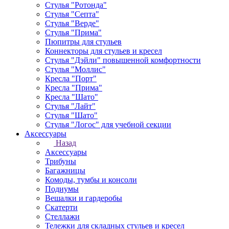
Стулья "Ротонда"
Стулья "Септа"
Стулья "Верде"
Стулья "Прима"
Пюпитры для стульев
Коннекторы для стульев и кресел
Стулья "Дэйли" повышенной комфортности
Стулья "Моллис"
Кресла "Порт"
Кресла "Прима"
Кресла "Шато"
Стулья "Лайт"
Стулья "Шато"
Стулья "Логос" для учебной секции
Аксессуары
Назад
Аксессуары
Трибуны
Багажницы
Комоды, тумбы и консоли
Подиумы
Вешалки и гардеробы
Скатерти
Стеллажи
Тележки для складных стульев и кресел