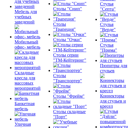
Стулья
Столы "Снип"
"Септа"
Мебель для
учебных
заведений
Столы
Стулья
"Трапеция"
"Верде"
Столы "Очки"
Мобильный
Стулья
офис- мебель
"Прима"
Столы серии
"ТМ-Кейтеринг"
Пюпитры для
стульев
Складные
Столы
кресла для
"Транспортер"
массовых
мероприятий
Коннекторы
Столы "Фрейм"
для стульев и
Банкетная
кресел
мебель
Столы складные
"Порт"
Уличная