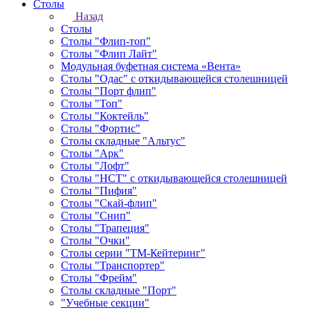
Столы
Назад
Столы
Столы "Флип-топ"
Столы "Флип Лайт"
Модульная буфетная система «Вента»
Столы "Одас" с откидывающейся столешницей
Столы "Порт флип"
Столы "Топ"
Столы "Коктейль"
Столы "Фортис"
Столы складные "Альтус"
Столы "Арк"
Столы "Лофт"
Столы "НСТ" с откидывающейся столешницей
Столы "Пифия"
Столы "Скай-флип"
Столы "Снип"
Столы "Трапеция"
Столы "Очки"
Столы серии "ТМ-Кейтеринг"
Столы "Транспортер"
Столы "Фрейм"
Столы складные "Порт"
"Учебные секции"