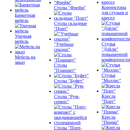
Коннекторы
Столы "Фрейм"
для стульев и
Банкетная
кресел
мебель
Столы складные
"Порт"
Уличная
мебель
Стулья
"Учебные
"Дэйли"
секции"
повышенной
Мебель на
комфортности
заказ
Столы
"Планшет"
Стулья
"Моллис"
Столы "Буфет"
Кресла
Столы "Рум-
"Порт"
сервис"
Кресла
"Прима"
Столы "Порт-