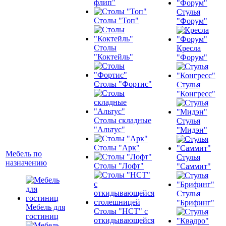
флип"
Стулья
Столы "Топ"
"Форум"
Столы
Кресла
"Коктейль"
"Форум"
Столы "Фортис"
Стулья
"Конгресс"
Столы складные
Стулья
"Альтус"
"Мидэн"
Столы "Арк"
Мебель по
Стулья
назначению
Столы "Лофт"
"Саммит"
Стулья
"Брифинг"
Мебель для
Столы "НСТ" с
гостиниц
откидывающейся