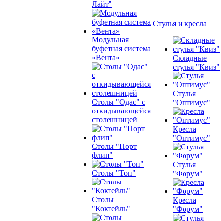
Лайт"
Стулья и кресла
Модульная
буфетная система
«Вента»
Складные
стулья "Квиз"
Стулья
Столы "Одас" с
"Оптимус"
откидывающейся
столешницей
Кресла
"Оптимус"
Столы "Порт
флип"
Стулья
Столы "Топ"
"Форум"
Столы
Кресла
"Коктейль"
"Форум"