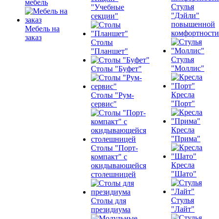
мебель
Стулья
"Учебные
"Дэйли"
секции"
повышенной
Мебель на
комфортности
заказ
Столы
"Планшет"
Стулья
"Моллис"
Столы "Буфет"
Кресла
Столы "Рум-
"Порт"
сервис"
Кресла
"Прима"
Столы "Порт-
компакт" с
Кресла
окидывающейся
"Шато"
столешницей
Стулья
Столы для
"Лайт"
президиума