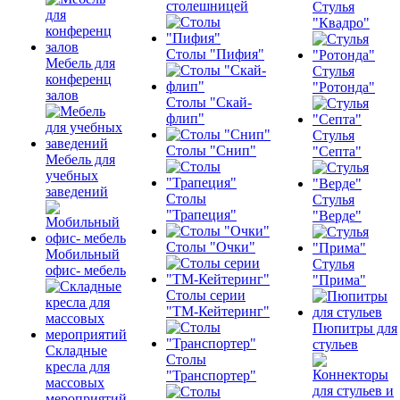
столешницей
Стулья
"Квадро"
Столы "Пифия"
Мебель для
Стулья
конференц
"Ротонда"
залов
Столы "Скай-
флип"
Стулья
Столы "Снип"
"Септа"
Мебель для
учебных
заведений
Столы
Стулья
"Трапеция"
"Верде"
Столы "Очки"
Мобильный
Стулья
офис- мебель
"Прима"
Столы серии
"ТМ-Кейтеринг"
Пюпитры для
стульев
Складные
Столы
кресла для
"Транспортер"
массовых
мероприятий