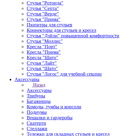
Стулья "Ротонда"
Стулья "Септа"
Стулья "Верде"
Стулья "Прима"
Пюпитры для стульев
Коннекторы для стульев и кресел
Стулья "Дэйли" повышенной комфортности
Стулья "Моллис"
Кресла "Порт"
Кресла "Прима"
Кресла "Шато"
Стулья "Лайт"
Стулья "Шато"
Стулья "Логос" для учебной секции
Аксессуары
Назад
Аксессуары
Трибуны
Багажницы
Комоды, тумбы и консоли
Подиумы
Вешалки и гардеробы
Скатерти
Стеллажи
Тележки для складных стульев и кресел