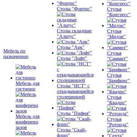
Столы "Фортис"
Стулья
"Конгресс"
Столы складные
Стулья
"Альтус"
"Мидэн"
Столы "Арк"
Мебель по
Стулья
назначению
Столы "Лофт"
"Саммит"
Стулья
"Брифинг"
Мебель для
Столы "НСТ" с
гостиниц
откидывающейся
столешницей
Стулья
"Квадро"
Столы "Пифия"
Мебель для
Стулья
конференц
"Ротонда"
залов
Столы "Скай-
флип"