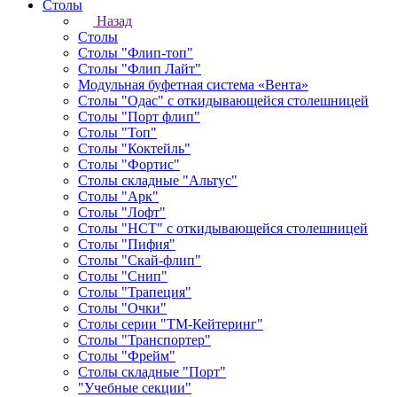
Столы
Назад
Столы
Столы "Флип-топ"
Столы "Флип Лайт"
Модульная буфетная система «Вента»
Столы "Одас" с откидывающейся столешницей
Столы "Порт флип"
Столы "Топ"
Столы "Коктейль"
Столы "Фортис"
Столы складные "Альтус"
Столы "Арк"
Столы "Лофт"
Столы "НСТ" с откидывающейся столешницей
Столы "Пифия"
Столы "Скай-флип"
Столы "Снип"
Столы "Трапеция"
Столы "Очки"
Столы серии "ТМ-Кейтеринг"
Столы "Транспортер"
Столы "Фрейм"
Столы складные "Порт"
"Учебные секции"