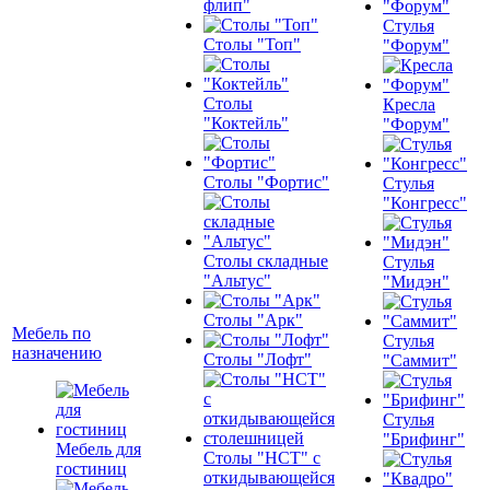
флип"
Стулья
Столы "Топ"
"Форум"
Столы
Кресла
"Коктейль"
"Форум"
Столы "Фортис"
Стулья
"Конгресс"
Столы складные
Стулья
"Альтус"
"Мидэн"
Столы "Арк"
Мебель по
Стулья
назначению
Столы "Лофт"
"Саммит"
Стулья
"Брифинг"
Мебель для
Столы "НСТ" с
гостиниц
откидывающейся