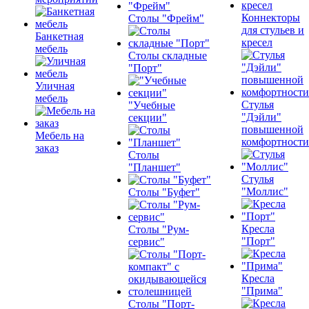
Коннекторы
Столы "Фрейм"
для стульев и
Банкетная
кресел
мебель
Столы складные
"Порт"
Уличная
мебель
Стулья
"Учебные
"Дэйли"
секции"
повышенной
Мебель на
комфортности
заказ
Столы
"Планшет"
Стулья
"Моллис"
Столы "Буфет"
Кресла
Столы "Рум-
"Порт"
сервис"
Кресла
"Прима"
Столы "Порт-