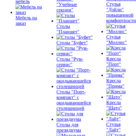
мебель
Стулья
"Учебные
"Дэйли"
секции"
повышенной
Мебель на
комфортности
заказ
Столы
"Планшет"
Стулья
"Моллис"
Столы "Буфет"
Кресла
Столы "Рум-
"Порт"
сервис"
Кресла
"Прима"
Столы "Порт-
компакт" с
Кресла
окидывающейся
"Шато"
столешницей
Стулья
Столы для
"Лайт"
президиума