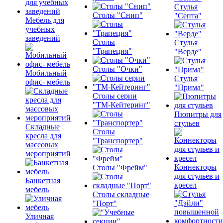
Стулья
Столы "Снип"
"Септа"
Мебель для
учебных
заведений
Столы
Стулья
"Трапеция"
"Верде"
Столы "Очки"
Мобильный
Стулья
офис- мебель
"Прима"
Столы серии
"ТМ-Кейтеринг"
Пюпитры для
стульев
Складные
Столы
кресла для
"Транспортер"
массовых
мероприятий
Коннекторы
Столы "Фрейм"
для стульев и
Банкетная
кресел
мебель
Столы складные
"Порт"
Уличная