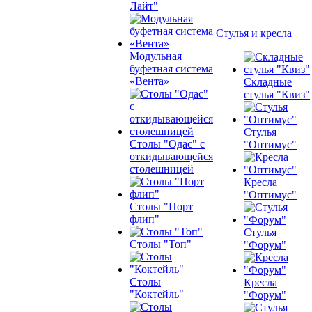
Лайт"
Стулья и кресла
Модульная
буфетная система
«Вента»
Складные
стулья "Квиз"
Стулья
Столы "Одас" с
"Оптимус"
откидывающейся
столешницей
Кресла
"Оптимус"
Столы "Порт
флип"
Стулья
Столы "Топ"
"Форум"
Столы
Кресла
"Коктейль"
"Форум"