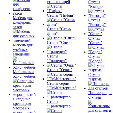
столешницей
Стулья
"Квадро"
Столы "Пифия"
Мебель для
Стулья
конференц
"Ротонда"
залов
Столы "Скай-
флип"
Стулья
Столы "Снип"
"Септа"
Мебель для
учебных
заведений
Столы
Стулья
"Трапеция"
"Верде"
Столы "Очки"
Мобильный
Стулья
офис- мебель
"Прима"
Столы серии
"ТМ-Кейтеринг"
Пюпитры для
стульев
Складные
Столы
кресла для
"Транспортер"
массовых
мероприятий