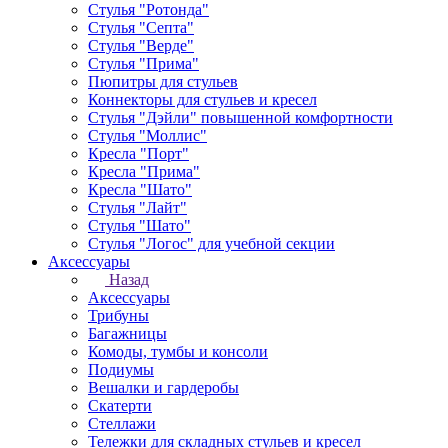
Стулья "Ротонда"
Стулья "Септа"
Стулья "Верде"
Стулья "Прима"
Пюпитры для стульев
Коннекторы для стульев и кресел
Стулья "Дэйли" повышенной комфортности
Стулья "Моллис"
Кресла "Порт"
Кресла "Прима"
Кресла "Шато"
Стулья "Лайт"
Стулья "Шато"
Стулья "Логос" для учебной секции
Аксессуары
Назад
Аксессуары
Трибуны
Багажницы
Комоды, тумбы и консоли
Подиумы
Вешалки и гардеробы
Скатерти
Стеллажи
Тележки для складных стульев и кресел