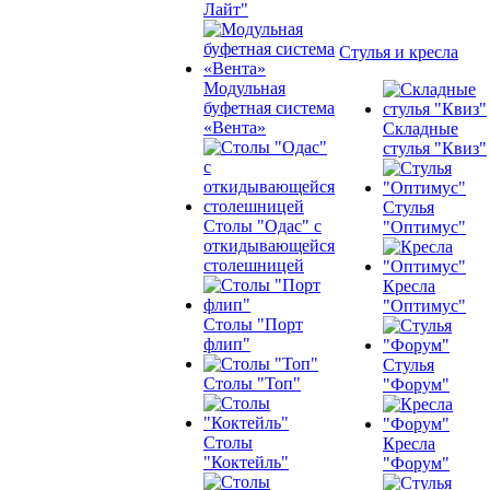
Лайт"
Стулья и кресла
Модульная
буфетная система
«Вента»
Складные
стулья "Квиз"
Стулья
Столы "Одас" с
"Оптимус"
откидывающейся
столешницей
Кресла
"Оптимус"
Столы "Порт
флип"
Стулья
Столы "Топ"
"Форум"
Столы
Кресла
"Коктейль"
"Форум"