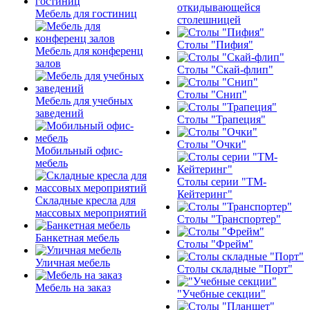
откидывающейся
Мебель для гостиниц
столешницей
Столы "Пифия"
Мебель для конференц
залов
Столы "Скай-флип"
Столы "Снип"
Мебель для учебных
заведений
Столы "Трапеция"
Столы "Очки"
Мобильный офис-
мебель
Столы серии "ТМ-
Кейтеринг"
Складные кресла для
массовых мероприятий
Столы "Транспортер"
Банкетная мебель
Столы "Фрейм"
Уличная мебель
Столы складные "Порт"
Мебель на заказ
"Учебные секции"