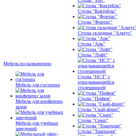
Столы "Топ"
Столы "Коктейль"
Столы "Фортис"
Столы складные "Альтус"
Столы "Арк"
Столы "Лофт"
Мебель по назначению
Столы "НСТ" с
откидывающейся
Мебель для гостиниц
столешницей
Столы "Пифия"
Мебель для конференц
залов
Столы "Скай-флип"
Столы "Снип"
Мебель для учебных
заведений
Столы "Трапеция"