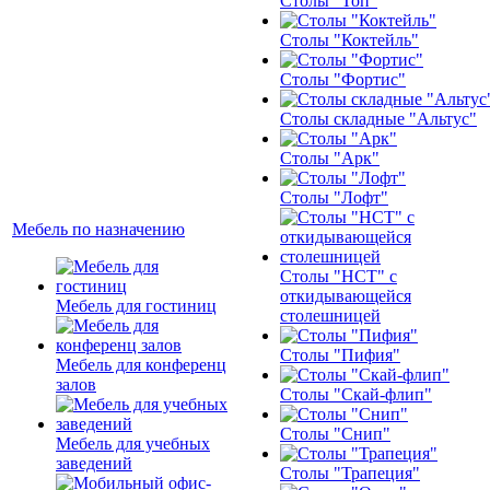
Столы "Топ"
Столы "Коктейль"
Столы "Фортис"
Столы складные "Альтус"
Столы "Арк"
Столы "Лофт"
Мебель по назначению
Столы "НСТ" с
откидывающейся
Мебель для гостиниц
столешницей
Столы "Пифия"
Мебель для конференц
залов
Столы "Скай-флип"
Столы "Снип"
Мебель для учебных
заведений
Столы "Трапеция"