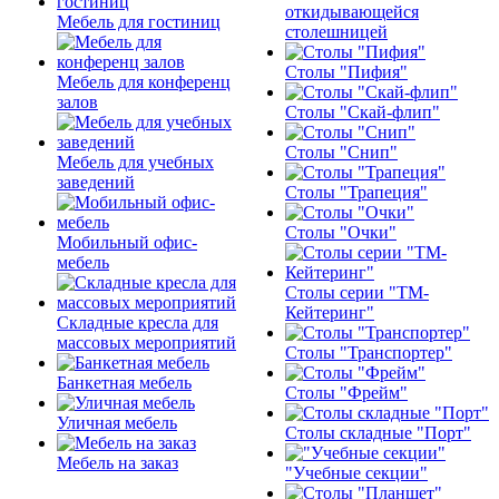
откидывающейся
Мебель для гостиниц
столешницей
Столы "Пифия"
Мебель для конференц
залов
Столы "Скай-флип"
Столы "Снип"
Мебель для учебных
заведений
Столы "Трапеция"
Столы "Очки"
Мобильный офис-
мебель
Столы серии "ТМ-
Кейтеринг"
Складные кресла для
массовых мероприятий
Столы "Транспортер"
Банкетная мебель
Столы "Фрейм"
Уличная мебель
Столы складные "Порт"
Мебель на заказ
"Учебные секции"