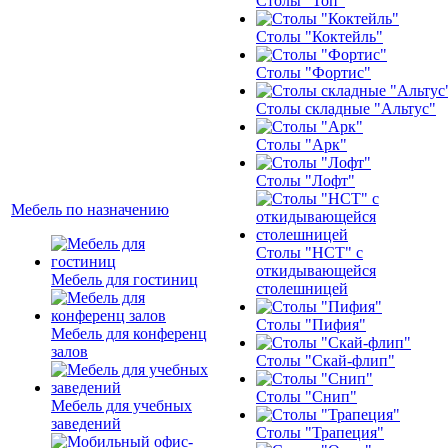
Столы "Топ"
Столы "Коктейль"
Столы "Фортис"
Столы складные "Альтус"
Столы "Арк"
Столы "Лофт"
Мебель по назначению
Столы "НСТ" с
откидывающейся
Мебель для гостиниц
столешницей
Столы "Пифия"
Мебель для конференц
залов
Столы "Скай-флип"
Столы "Снип"
Мебель для учебных
заведений
Столы "Трапеция"