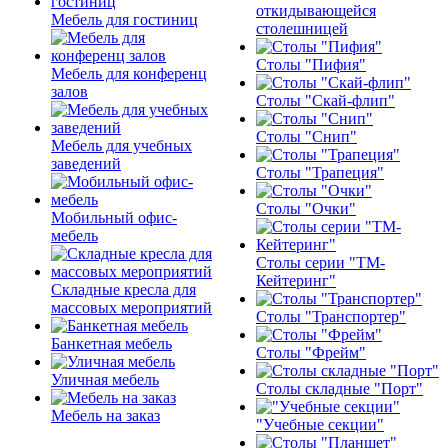
откидывающейся
Мебель для гостиниц
столешницей
Столы "Пифия"
Мебель для конференц
залов
Столы "Скай-флип"
Столы "Снип"
Мебель для учебных
заведений
Столы "Трапеция"
Столы "Очки"
Мобильный офис-
мебель
Столы серии "ТМ-
Кейтеринг"
Складные кресла для
массовых мероприятий
Столы "Транспортер"
Банкетная мебель
Столы "Фрейм"
Уличная мебель
Столы складные "Порт"
Мебель на заказ
"Учебные секции"