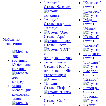
Столы "Фортис"
Стулья
"Конгресс"
Столы складные
Стулья
"Альтус"
"Мидэн"
Столы "Арк"
Мебель по
Стулья
назначению
Столы "Лофт"
"Саммит"
Стулья
"Брифинг"
Мебель для
Столы "НСТ" с
гостиниц
откидывающейся
столешницей
Стулья
"Квадро"
Столы "Пифия"
Мебель для
Стулья
конференц
"Ротонда"
залов
Столы "Скай-
флип"