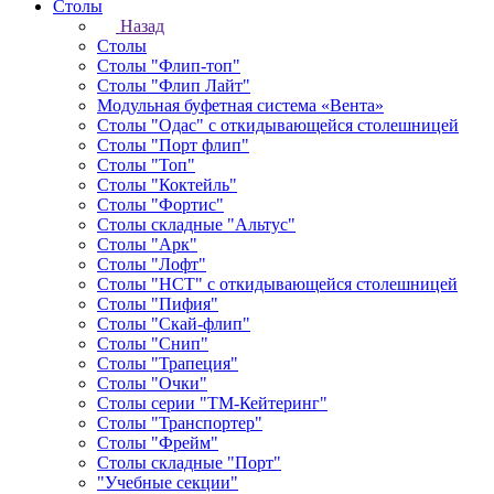
Столы
Назад
Столы
Столы "Флип-топ"
Столы "Флип Лайт"
Модульная буфетная система «Вента»
Столы "Одас" с откидывающейся столешницей
Столы "Порт флип"
Столы "Топ"
Столы "Коктейль"
Столы "Фортис"
Столы складные "Альтус"
Столы "Арк"
Столы "Лофт"
Столы "НСТ" с откидывающейся столешницей
Столы "Пифия"
Столы "Скай-флип"
Столы "Снип"
Столы "Трапеция"
Столы "Очки"
Столы серии "ТМ-Кейтеринг"
Столы "Транспортер"
Столы "Фрейм"
Столы складные "Порт"
"Учебные секции"