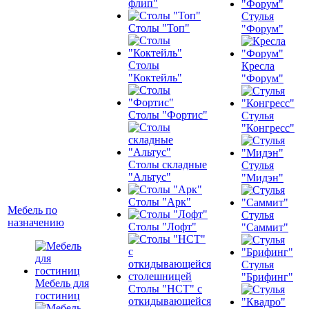
флип"
Стулья
Столы "Топ"
"Форум"
Столы
Кресла
"Коктейль"
"Форум"
Столы "Фортис"
Стулья
"Конгресс"
Столы складные
Стулья
"Альтус"
"Мидэн"
Столы "Арк"
Мебель по
Стулья
назначению
Столы "Лофт"
"Саммит"
Стулья
"Брифинг"
Мебель для
Столы "НСТ" с
гостиниц
откидывающейся