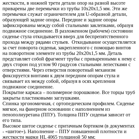
жесткости, в нижней трети детали опор на разной высоте
приварены две перемычки из трубы 10х20х1,5 мм. Эти же
перемычки служат ограничителем для U-образной детали,
образующей задние опоры. Передние и задние опоры
зафиксированы между собой стальными заклепками, образуя
подвижное соединение. В разложенном (рабочем) состоянии
сиденье стула откидывается вверх для беспрепятственного
прохода между рядами стульев. Откидывание осуществляется
за счет поворота сиденья, закрепленного с помощью винтов
на поворотном элементе из трубы 20х20х1,5 мм. Деталь
представляет собой фрагмент трубы с приваренными к нему с
двух сторон под углом 90 градусов стальными лепестками с
отверстиями. Через отверстия поворотный механизм
фиксируется винтами к двум передним опорам стула и
связывает их между собой, образуя в осях крепления
подвижное соединение.
Покрытие каркаса – полимерное порошковое. Все торцы труб
закрыты пластиковыми заглушками.
Спинка эргономичная, с ортопедическим профилем. Сиденье
мягкое, на фанерном основании с наполнением из
пенополиуретана (ППУ). Толщина ППУ сиденья зависит от
его типа.
Высокое шитое сиденье с притачным бортиком (в документах
- «шитое»). Наполнение – ППУ повышенной плотности и
жесткости марки HL 4065 толщиной 50 мм;