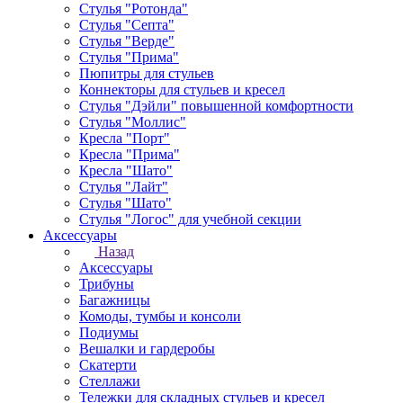
Стулья "Ротонда"
Стулья "Септа"
Стулья "Верде"
Стулья "Прима"
Пюпитры для стульев
Коннекторы для стульев и кресел
Стулья "Дэйли" повышенной комфортности
Стулья "Моллис"
Кресла "Порт"
Кресла "Прима"
Кресла "Шато"
Стулья "Лайт"
Стулья "Шато"
Стулья "Логос" для учебной секции
Аксессуары
Назад
Аксессуары
Трибуны
Багажницы
Комоды, тумбы и консоли
Подиумы
Вешалки и гардеробы
Скатерти
Стеллажи
Тележки для складных стульев и кресел