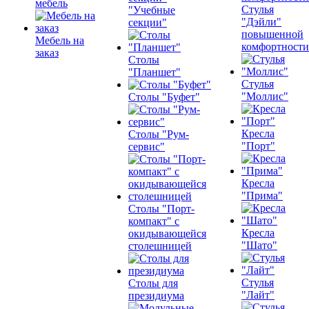
мебель
Стулья
"Учебные
"Дэйли"
секции"
повышенной
Мебель на
комфортности
заказ
Столы
"Планшет"
Стулья
"Моллис"
Столы "Буфет"
Кресла
Столы "Рум-
"Порт"
сервис"
Кресла
"Прима"
Столы "Порт-
компакт" с
Кресла
окидывающейся
"Шато"
столешницей
Стулья
Столы для
"Лайт"
президиума