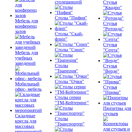
столешницей
Стулья
"Квадро"
Столы "Пифия"
Мебель для
Стулья
конференц
"Ротонда"
залов
Столы "Скай-
флип"
Стулья
Столы "Снип"
"Септа"
Мебель для
учебных
заведений
Столы
Стулья
"Трапеция"
"Верде"
Столы "Очки"
Мобильный
Стулья
офис- мебель
"Прима"
Столы серии
"ТМ-Кейтеринг"
Пюпитры для
стульев
Складные
Столы
кресла для
"Транспортер"
массовых
мероприятий