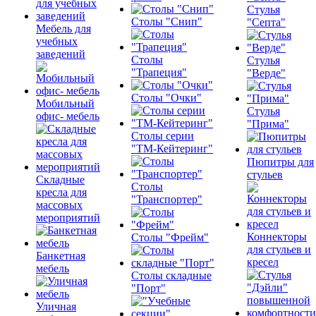
Стулья
Столы "Снип"
"Септа"
Мебель для
учебных
заведений
Столы
Стулья
"Трапеция"
"Верде"
Столы "Очки"
Мобильный
Стулья
офис- мебель
"Прима"
Столы серии
"ТМ-Кейтеринг"
Пюпитры для
стульев
Складные
Столы
кресла для
"Транспортер"
массовых
мероприятий
Коннекторы
Столы "Фрейм"
для стульев и
Банкетная
кресел
мебель
Столы складные
"Порт"
Уличная