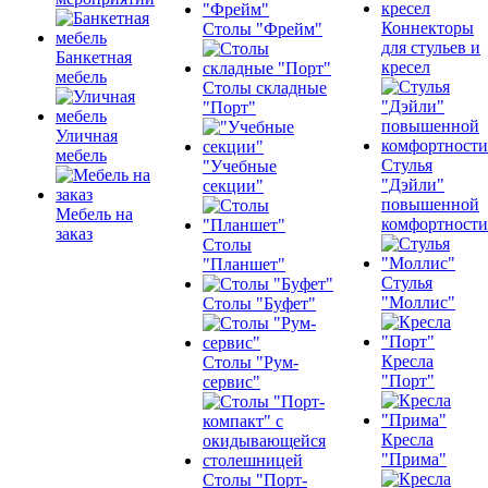
Коннекторы
Столы "Фрейм"
для стульев и
Банкетная
кресел
мебель
Столы складные
"Порт"
Уличная
мебель
Стулья
"Учебные
"Дэйли"
секции"
повышенной
Мебель на
комфортности
заказ
Столы
"Планшет"
Стулья
"Моллис"
Столы "Буфет"
Кресла
Столы "Рум-
"Порт"
сервис"
Кресла
"Прима"
Столы "Порт-