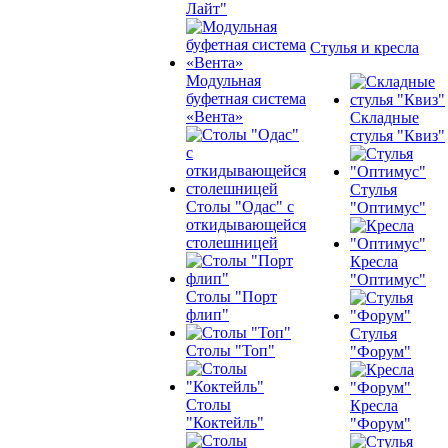
Лайт"
Стулья и кресла
Модульная
буфетная система
«Вента»
Складные
стулья "Квиз"
Стулья
Столы "Одас" с
"Оптимус"
откидывающейся
столешницей
Кресла
"Оптимус"
Столы "Порт
флип"
Стулья
Столы "Топ"
"Форум"
Столы
Кресла
"Коктейль"
"Форум"