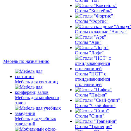
Столы "Топ"
Столы "Коктейль"
Столы "Фортис"
Столы складные "Альтус"
Столы "Арк"
Столы "Лофт"
Мебель по назначению
Столы "НСТ" с
откидывающейся
Мебель для гостиниц
столешницей
Столы "Пифия"
Мебель для конференц
залов
Столы "Скай-флип"
Столы "Снип"
Мебель для учебных
заведений
Столы "Трапеция"