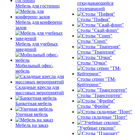
откидывающейся
Мебель для гостиниц
столешницей
Столы "Пифия"
Мебель для конференц
залов
Столы "Скай-флип"
Столы "Снип"
Мебель для учебных
заведений
Столы "Трапеция"
Столы "Очки"
Мобильный офис-
мебель
Столы серии "ТМ-
Кейтеринг"
Складные кресла для
массовых мероприятий
Столы "Транспортер"
Банкетная мебель
Столы "Фрейм"
Уличная мебель
Столы складные "Порт"
Мебель на заказ
"Учебные секции"