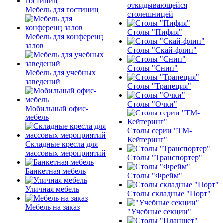
откидывающейся
Мебель для гостиниц
столешницей
Столы "Пифия"
Мебель для конференц
залов
Столы "Скай-флип"
Столы "Снип"
Мебель для учебных
заведений
Столы "Трапеция"
Столы "Очки"
Мобильный офис-
мебель
Столы серии "ТМ-
Кейтеринг"
Складные кресла для
массовых мероприятий
Столы "Транспортер"
Банкетная мебель
Столы "Фрейм"
Уличная мебель
Столы складные "Порт"
Мебель на заказ
"Учебные секции"