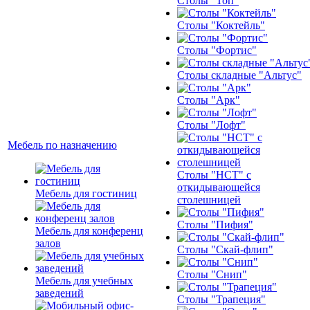
Столы "Топ"
Столы "Коктейль"
Столы "Фортис"
Столы складные "Альтус"
Столы "Арк"
Столы "Лофт"
Мебель по назначению
Столы "НСТ" с
откидывающейся
Мебель для гостиниц
столешницей
Столы "Пифия"
Мебель для конференц
залов
Столы "Скай-флип"
Столы "Снип"
Мебель для учебных
заведений
Столы "Трапеция"