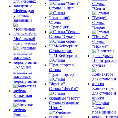
Стулья
Столы "Снип"
"Септа"
Мебель для
учебных
заведений
Столы
Стулья
"Трапеция"
"Верде"
Столы "Очки"
Мобильный
Стулья
офис- мебель
"Прима"
Столы серии
"ТМ-Кейтеринг"
Пюпитры для
стульев
Складные
Столы
кресла для
"Транспортер"
массовых
мероприятий
Коннекторы
Столы "Фрейм"
для стульев и
Банкетная
кресел
мебель
Столы складные
"Порт"
Уличная