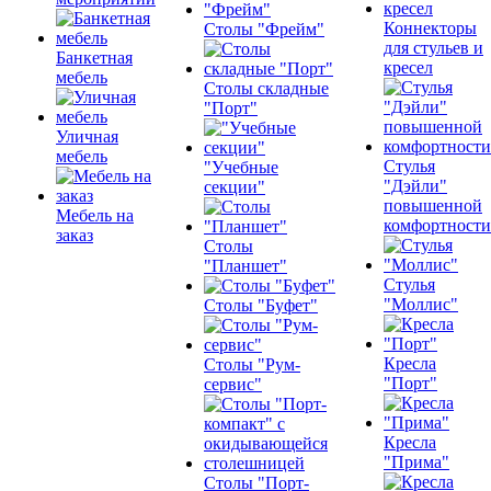
Коннекторы
Столы "Фрейм"
для стульев и
Банкетная
кресел
мебель
Столы складные
"Порт"
Уличная
мебель
Стулья
"Учебные
"Дэйли"
секции"
повышенной
Мебель на
комфортности
заказ
Столы
"Планшет"
Стулья
"Моллис"
Столы "Буфет"
Кресла
Столы "Рум-
"Порт"
сервис"
Кресла
"Прима"
Столы "Порт-