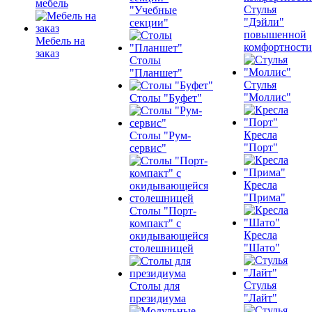
мебель
Стулья
"Учебные
"Дэйли"
секции"
повышенной
Мебель на
комфортности
заказ
Столы
"Планшет"
Стулья
"Моллис"
Столы "Буфет"
Кресла
Столы "Рум-
"Порт"
сервис"
Кресла
"Прима"
Столы "Порт-
компакт" с
Кресла
окидывающейся
"Шато"
столешницей
Стулья
Столы для
"Лайт"
президиума