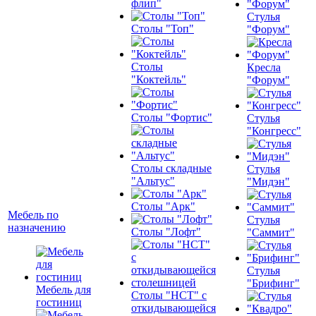
флип"
Стулья
Столы "Топ"
"Форум"
Столы
Кресла
"Коктейль"
"Форум"
Столы "Фортис"
Стулья
"Конгресс"
Столы складные
Стулья
"Альтус"
"Мидэн"
Столы "Арк"
Мебель по
Стулья
назначению
Столы "Лофт"
"Саммит"
Стулья
"Брифинг"
Мебель для
Столы "НСТ" с
гостиниц
откидывающейся