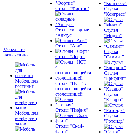
Столы "Фортис"
Стулья
"Конгресс"
Столы складные
Стулья
"Альтус"
"Мидэн"
Столы "Арк"
Мебель по
Стулья
назначению
Столы "Лофт"
"Саммит"
Стулья
"Брифинг"
Мебель для
Столы "НСТ" с
гостиниц
откидывающейся
столешницей
Стулья
"Квадро"
Столы "Пифия"
Мебель для
Стулья
конференц
"Ротонда"
залов
Столы "Скай-
флип"