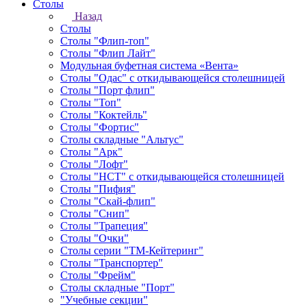
Столы
Назад
Столы
Столы "Флип-топ"
Столы "Флип Лайт"
Модульная буфетная система «Вента»
Столы "Одас" с откидывающейся столешницей
Столы "Порт флип"
Столы "Топ"
Столы "Коктейль"
Столы "Фортис"
Столы складные "Альтус"
Столы "Арк"
Столы "Лофт"
Столы "НСТ" с откидывающейся столешницей
Столы "Пифия"
Столы "Скай-флип"
Столы "Снип"
Столы "Трапеция"
Столы "Очки"
Столы серии "ТМ-Кейтеринг"
Столы "Транспортер"
Столы "Фрейм"
Столы складные "Порт"
"Учебные секции"