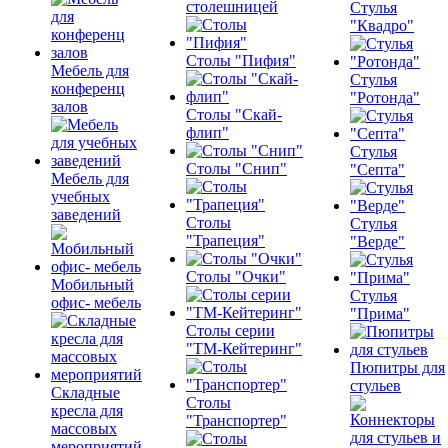
столешницей
Стулья
"Квадро"
Столы "Пифия"
Мебель для
Стулья
конференц
"Ротонда"
залов
Столы "Скай-
флип"
Стулья
Столы "Снип"
"Септа"
Мебель для
учебных
заведений
Столы
Стулья
"Трапеция"
"Верде"
Столы "Очки"
Мобильный
Стулья
офис- мебель
"Прима"
Столы серии
"ТМ-Кейтеринг"
Пюпитры для
стульев
Складные
Столы
кресла для
"Транспортер"
массовых
мероприятий