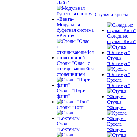
Лайт"
Стулья и кресла
Модульная
буфетная система
«Вента»
Складные
стулья "Квиз"
Стулья
Столы "Одас" с
"Оптимус"
откидывающейся
столешницей
Кресла
"Оптимус"
Столы "Порт
флип"
Стулья
Столы "Топ"
"Форум"
Столы
Кресла
"Коктейль"
"Форум"