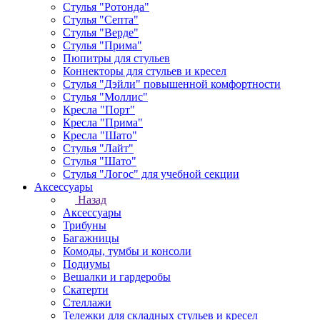
Стулья "Ротонда"
Стулья "Септа"
Стулья "Верде"
Стулья "Прима"
Пюпитры для стульев
Коннекторы для стульев и кресел
Стулья "Дэйли" повышенной комфортности
Стулья "Моллис"
Кресла "Порт"
Кресла "Прима"
Кресла "Шато"
Стулья "Лайт"
Стулья "Шато"
Стулья "Логос" для учебной секции
Аксессуары
Назад
Аксессуары
Трибуны
Багажницы
Комоды, тумбы и консоли
Подиумы
Вешалки и гардеробы
Скатерти
Стеллажи
Тележки для складных стульев и кресел