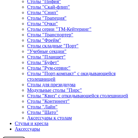
Столы "Пифия"
Столы "Скай-флип"
Столы "Снип"
Столы "Трапеция"
Столы "Очки"
Столы серии "ТМ-Кейтеринг"
Столы "Транспортер"
Столы "Фрейм"
Столы складные "Порт"
"Учебные секции"
Столы "Планшет"
Столы "Буфет"
Столы "Рум-сервис"
Столы "Порт-компакт" с окидывающейся
столешницей
Столы для президиума
Модульные столы "Пирс"
Столы "Квиз" с откидывающейся столешницей
Столы "Континент"
Столы "Лайн"
Столы "Шато"
Аксессуары к столам
Стулья и кресла
Аксессуары