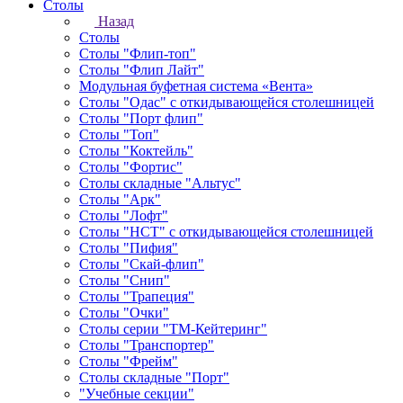
Столы
Назад
Столы
Столы "Флип-топ"
Столы "Флип Лайт"
Модульная буфетная система «Вента»
Столы "Одас" с откидывающейся столешницей
Столы "Порт флип"
Столы "Топ"
Столы "Коктейль"
Столы "Фортис"
Столы складные "Альтус"
Столы "Арк"
Столы "Лофт"
Столы "НСТ" с откидывающейся столешницей
Столы "Пифия"
Столы "Скай-флип"
Столы "Снип"
Столы "Трапеция"
Столы "Очки"
Столы серии "ТМ-Кейтеринг"
Столы "Транспортер"
Столы "Фрейм"
Столы складные "Порт"
"Учебные секции"