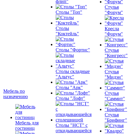
флип"
Стулья
Столы "Топ"
"Форум"
Столы
Кресла
"Коктейль"
"Форум"
Столы "Фортис"
Стулья
"Конгресс"
Столы складные
Стулья
"Альтус"
"Мидэн"
Столы "Арк"
Мебель по
Стулья
назначению
Столы "Лофт"
"Саммит"
Стулья
"Брифинг"
Мебель для
Столы "НСТ" с
гостиниц
откидывающейся