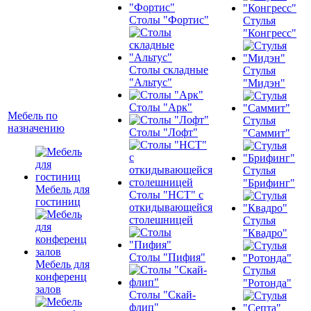
Столы "Фортис"
Стулья
"Конгресс"
Столы складные
Стулья
"Альтус"
"Мидэн"
Столы "Арк"
Мебель по
Стулья
назначению
Столы "Лофт"
"Саммит"
Стулья
"Брифинг"
Мебель для
Столы "НСТ" с
гостиниц
откидывающейся
столешницей
Стулья
"Квадро"
Столы "Пифия"
Мебель для
Стулья
конференц
"Ротонда"
залов
Столы "Скай-
флип"