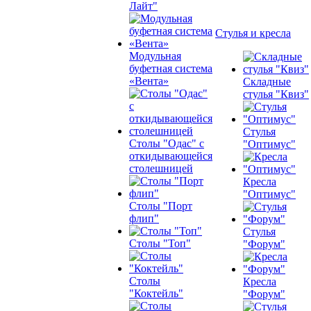
Лайт"
Стулья и кресла
Модульная
буфетная система
«Вента»
Складные
стулья "Квиз"
Стулья
Столы "Одас" с
"Оптимус"
откидывающейся
столешницей
Кресла
"Оптимус"
Столы "Порт
флип"
Стулья
Столы "Топ"
"Форум"
Столы
Кресла
"Коктейль"
"Форум"