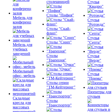
столешницей
Стулья
"Квадро"
Столы "Пифия"
Мебель для
Стулья
конференц
"Ротонда"
залов
Столы "Скай-
флип"
Стулья
Столы "Снип"
"Септа"
Мебель для
учебных
заведений
Столы
Стулья
"Трапеция"
"Верде"
Столы "Очки"
Мобильный
Стулья
офис- мебель
"Прима"
Столы серии
"ТМ-Кейтеринг"
Пюпитры для
стульев
Складные
Столы
кресла для
"Транспортер"
массовых
мероприятий