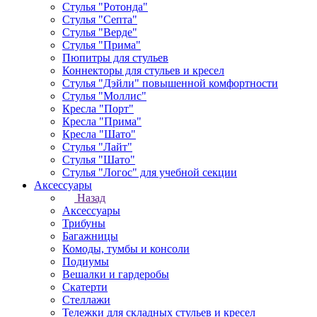
Стулья "Ротонда"
Стулья "Септа"
Стулья "Верде"
Стулья "Прима"
Пюпитры для стульев
Коннекторы для стульев и кресел
Стулья "Дэйли" повышенной комфортности
Стулья "Моллис"
Кресла "Порт"
Кресла "Прима"
Кресла "Шато"
Стулья "Лайт"
Стулья "Шато"
Стулья "Логос" для учебной секции
Аксессуары
Назад
Аксессуары
Трибуны
Багажницы
Комоды, тумбы и консоли
Подиумы
Вешалки и гардеробы
Скатерти
Стеллажи
Тележки для складных стульев и кресел