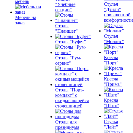
мебель
Стулья
"Учебные
"Дэйли"
секции"
повышенной
Мебель на
комфортности
заказ
Столы
"Планшет"
Стулья
"Моллис"
Столы "Буфет"
Кресла
Столы "Рум-
"Порт"
сервис"
Кресла
"Прима"
Столы "Порт-
компакт" с
Кресла
окидывающейся
"Шато"
столешницей
Стулья
Столы для
"Лайт"
президиума