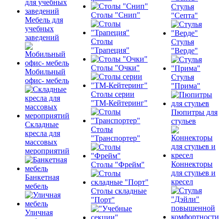
Стулья
Столы "Снип"
"Септа"
Мебель для
учебных
заведений
Столы
Стулья
"Трапеция"
"Верде"
Столы "Очки"
Мобильный
Стулья
офис- мебель
"Прима"
Столы серии
"ТМ-Кейтеринг"
Пюпитры для
стульев
Складные
Столы
кресла для
"Транспортер"
массовых
мероприятий
Коннекторы
Столы "Фрейм"
для стульев и
Банкетная
кресел
мебель
Столы складные
"Порт"
Уличная