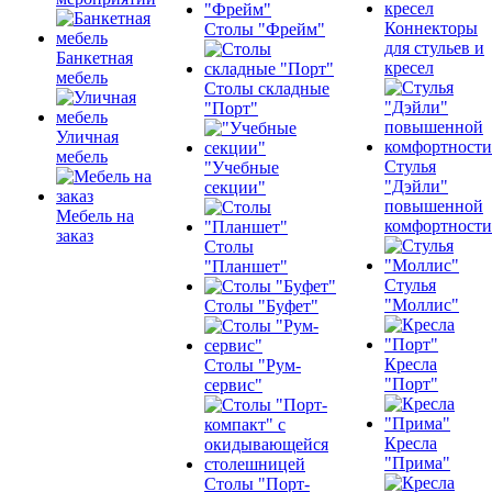
Коннекторы
Столы "Фрейм"
для стульев и
Банкетная
кресел
мебель
Столы складные
"Порт"
Уличная
мебель
Стулья
"Учебные
"Дэйли"
секции"
повышенной
Мебель на
комфортности
заказ
Столы
"Планшет"
Стулья
"Моллис"
Столы "Буфет"
Кресла
Столы "Рум-
"Порт"
сервис"
Кресла
"Прима"
Столы "Порт-